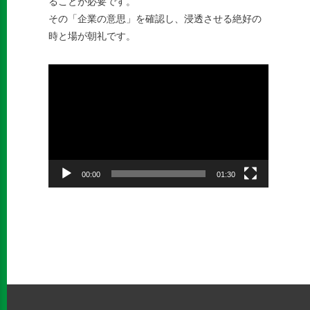
ることが必要です。
その「企業の意思」を確認し、浸透させる絶好の
時と場が朝礼です。
動
画
プ
レ
ー
ヤ
ー
00:00
01:30