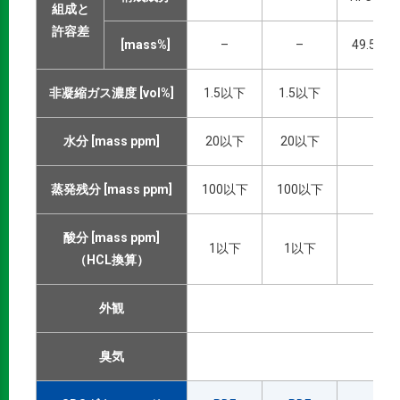
組成と
許容差
[mass%]
–
–
49.5±1
非凝縮ガス濃度 [vol%]
1.5以下
1.5以下
1
水分 [mass ppm]
20以下
20以下
2
蒸発残分 [mass ppm]
100以下
100以下
1
酸分 [mass ppm]
1以下
1以下
（HCL換算）
外観
臭気