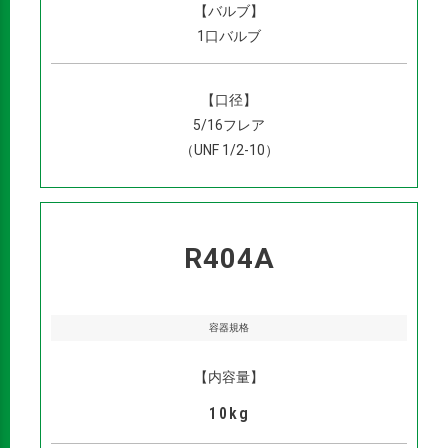
【バルブ】
1口バルブ
【口径】
5/16フレア
（UNF 1/2-10）
R404A
容器規格
【内容量】
10kg