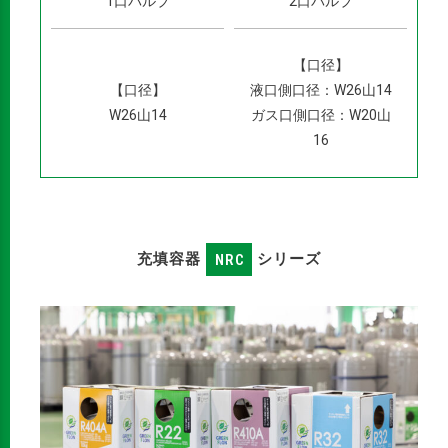
1口バルブ
2口バルブ
【口径】
【口径】
液口側口径：W26山14
W26山14
ガス口側口径：W20山
16
充填容器
NRC
シリーズ