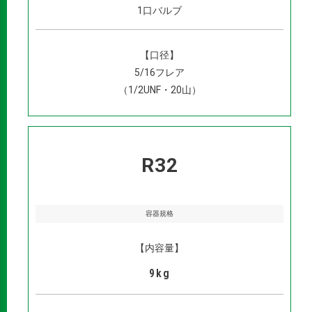
1口バルブ
【口径】
5/16フレア
（1/2UNF・20山）
R32
容器規格
【内容量】
9kg