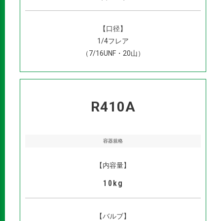
【口径】
1/4フレア
（7/16UNF・20山）
R410A
容器規格
【内容量】
10kg
【バルブ】