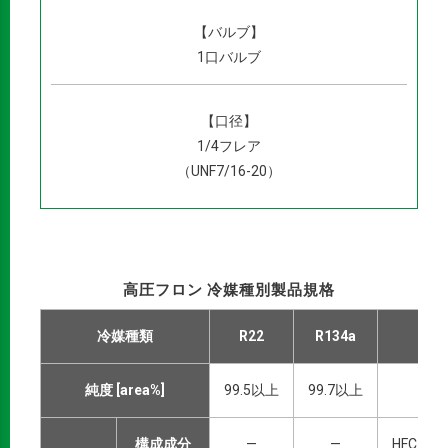
【バルブ】
1口バルブ
【口径】
1/4フレア
（UNF7/16-20）
高圧フロン 冷媒種別製品規格
冷媒種類
R22
R134a
R
純度 [area%]
99.5以上
99.7以上
99
構成成分
—
—
HFC-32