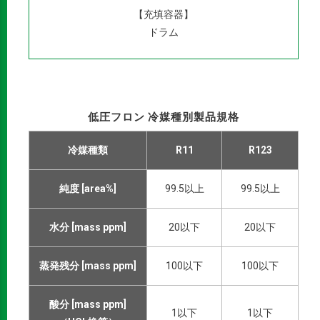
【充填容器】
ドラム
低圧フロン 冷媒種別製品規格
冷媒種類
R11
R123
純度 [area%]
99.5以上
99.5以上
水分 [mass ppm]
20以下
20以下
蒸発残分 [mass ppm]
100以下
100以下
酸分 [mass ppm]
1以下
1以下